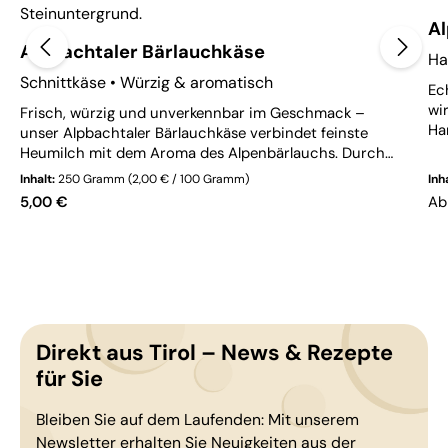
Al
Alpbachtaler Bärlauchkäse
Ha
Schnittkäse • Würzig & aromatisch
Ec
wi
Frisch, würzig und unverkennbar im Geschmack –
Ha
unser Alpbachtaler Bärlauchkäse verbindet feinste
re
Heumilch mit dem Aroma des Alpenbärlauchs. Durch
vo
seine natürliche Oberflächenreifung entsteht ein
Inhalt:
250 Gramm
(2,00 € / 100 Gramm)
Inh
fe
harmonisches Zusammenspiel aus milder Würze und
Regulärer Preis:
Reg
5,00 €
A
Ge
frischer Kräuternote. Ein Käse, der den Frühling Tirols
kei
auf die Käseplatte bringt – aromatisch, ehrlich und
voller Charakter.
Direkt aus Tirol – News & Rezepte
für Sie
Bleiben Sie auf dem Laufenden: Mit unserem
Newsletter erhalten Sie Neuigkeiten aus der