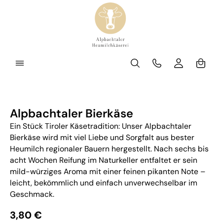
Zum Hauptinhalt springen
Waren
Bildergalerie überspringen
Alpbachtaler Bierkäse
Ein Stück Tiroler Käsetradition: Unser Alpbachtaler
Bierkäse wird mit viel Liebe und Sorgfalt aus bester
Heumilch regionaler Bauern hergestellt. Nach sechs bis
acht Wochen Reifung im Naturkeller entfaltet er sein
mild-würziges Aroma mit einer feinen pikanten Note –
leicht, bekömmlich und einfach unverwechselbar im
Geschmack.
Regulärer Preis:
3,80 €