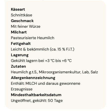
Käseart
Schnittkäse
Geschmack
Mit feiner Würze
Milchart
Pasteurisierte Heumilch
Fettgehalt
Leicht & bekömmlich (ca. 15 % F.i.T.)
Lagerung
Gekühlt lagern bei +3 °C bis +6 °C
Zutaten
Heumilch g.t.S., Mikroorganismenkultur, Lab, Salz
Allergenkennzeichnung
Enthält: MILCH und daraus gewonnene
Erzeugnisse
Mindest­haltbarkeits­datum
Ungeöffnet, gekühlt: 50 Tage