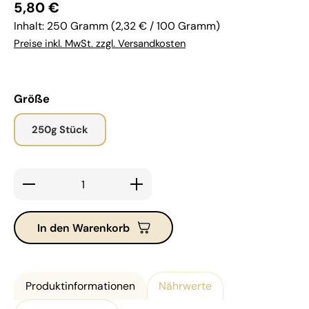
Regulärer Preis:
5,80 €
Inhalt:
250 Gramm
(2,32 € / 100 Gramm)
Preise inkl. MwSt. zzgl. Versandkosten
auswählen
Größe
250g Stück
Produkt Anzahl: Gib den gewünschten Wert ein ode
In den Warenkorb
Produktinformationen
Nährwerte