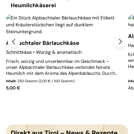
Heumilchkäserei
Al
Alpbachtaler Bärlauchkäse
Ha
Schnittkäse • Würzig & aromatisch
Ec
wi
Frisch, würzig und unverkennbar im Geschmack –
Ha
unser Alpbachtaler Bärlauchkäse verbindet feinste
re
Heumilch mit dem Aroma des Alpenbärlauchs. Durch
vo
seine natürliche Oberflächenreifung entsteht ein
Inhalt:
250 Gramm
(2,00 € / 100 Gramm)
Inh
fe
harmonisches Zusammenspiel aus milder Würze und
Regulärer Preis:
Reg
5,00 €
A
Ge
frischer Kräuternote. Ein Käse, der den Frühling Tirols
kei
auf die Käseplatte bringt – aromatisch, ehrlich und
voller Charakter.
Direkt aus Tirol – News & Rezepte